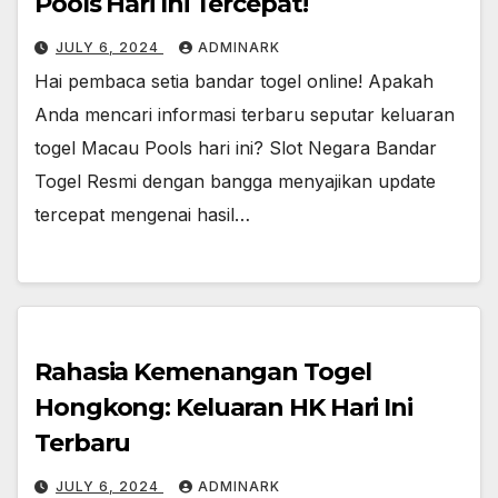
Pools Hari Ini Tercepat!
JULY 6, 2024
ADMINARK
Hai pembaca setia bandar togel online! Apakah
Anda mencari informasi terbaru seputar keluaran
togel Macau Pools hari ini? Slot Negara Bandar
Togel Resmi dengan bangga menyajikan update
tercepat mengenai hasil…
Rahasia Kemenangan Togel
Hongkong: Keluaran HK Hari Ini
Terbaru
JULY 6, 2024
ADMINARK