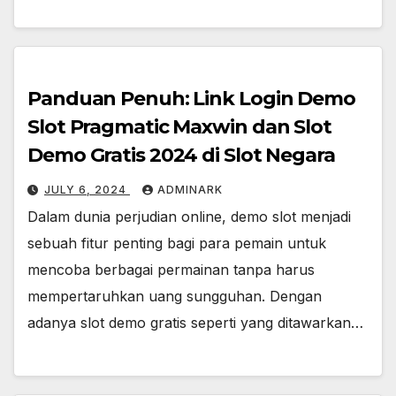
Panduan Penuh: Link Login Demo
Slot Pragmatic Maxwin dan Slot
Demo Gratis 2024 di Slot Negara
JULY 6, 2024
ADMINARK
Dalam dunia perjudian online, demo slot menjadi
sebuah fitur penting bagi para pemain untuk
mencoba berbagai permainan tanpa harus
mempertaruhkan uang sungguhan. Dengan
adanya slot demo gratis seperti yang ditawarkan…