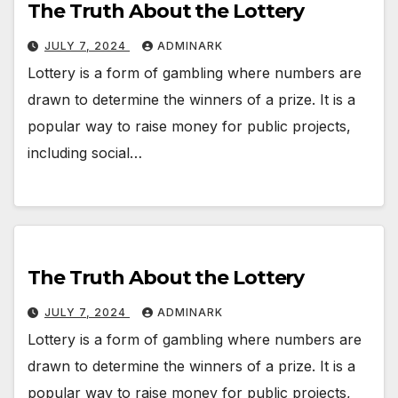
The Truth About the Lottery
JULY 7, 2024
ADMINARK
Lottery is a form of gambling where numbers are
drawn to determine the winners of a prize. It is a
popular way to raise money for public projects,
including social…
The Truth About the Lottery
JULY 7, 2024
ADMINARK
Lottery is a form of gambling where numbers are
drawn to determine the winners of a prize. It is a
popular way to raise money for public projects,