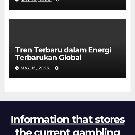
Tren Terbaru dalam Energi
Terbarukan Global
MAY 15, 2026
Information that stores
the current gambling